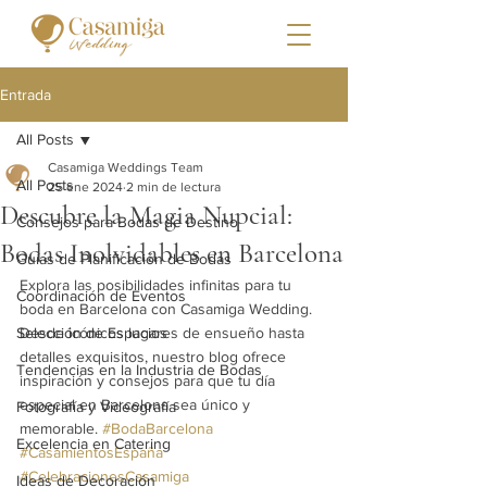
Entrada
All Posts
Casamiga Weddings Team
All Posts
25 ene 2024
2 min de lectura
Descubre la Magia Nupcial:
Consejos para Bodas de Destino
Bodas Inolvidables en Barcelona
Guías de Planificación de Bodas
Explora las posibilidades infinitas para tu 
Coordinación de Eventos
boda en Barcelona con Casamiga Wedding. 
Selección de Espacios
Desde icónicos lugares de ensueño hasta 
detalles exquisitos, nuestro blog ofrece 
Tendencias en la Industria de Bodas
inspiración y consejos para que tu día 
especial en Barcelona sea único y 
Fotografía y Videografía
memorable. 
#BodaBarcelona
Excelencia en Catering
#CasamientosEspaña
#CelebracionesCasamiga
Ideas de Decoración