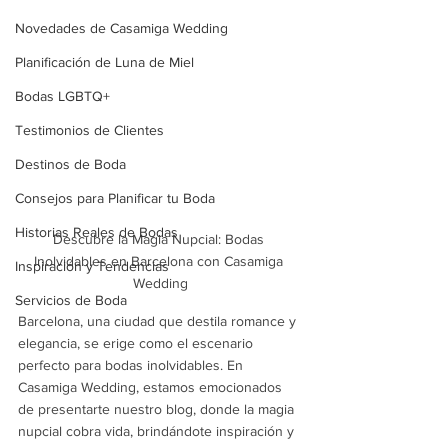
Novedades de Casamiga Wedding
Planificación de Luna de Miel
Bodas LGBTQ+
Testimonios de Clientes
Destinos de Boda
Consejos para Planificar tu Boda
Historias Reales de Bodas
Descubre la Magia Nupcial: Bodas 
Inolvidables en Barcelona con Casamiga 
Inspiración y Tendencias
Wedding
Servicios de Boda
Barcelona, una ciudad que destila romance y 
elegancia, se erige como el escenario 
perfecto para bodas inolvidables. En 
Casamiga Wedding, estamos emocionados 
de presentarte nuestro blog, donde la magia 
nupcial cobra vida, brindándote inspiración y 