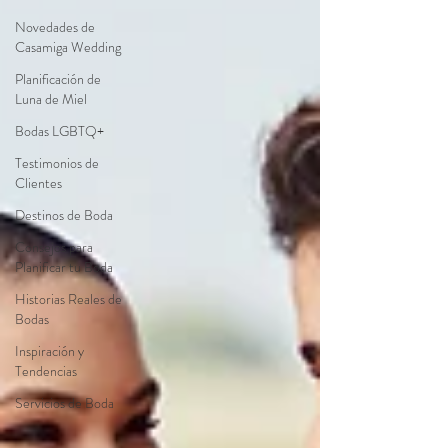
Novedades de
Casamiga Wedding
Planificación de
Luna de Miel
Bodas LGBTQ+
Testimonios de
Clientes
Destinos de Boda
Consejos para
Planificar tu Boda
Historias Reales de
Bodas
Inspiración y
Tendencias
Servicios de Boda