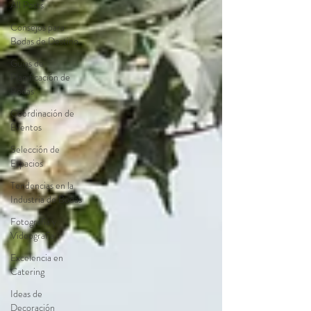
All Posts
Consejos para
Bodas de Destino
Guías de
Planificación de
Bodas
Coordinación de
Eventos
Selección de
Espacios
Tendencias en la
Industria de Bodas
Fotografía y
Videografía
Excelencia en
Catering
Ideas de
Decoración