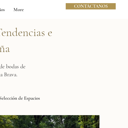
CONTÁCTANOS
ios
More
Tendencias e
aña
 de bodas de
a Brava.
Selección de Espacios
ación
Novedades de Casamiga Wedding