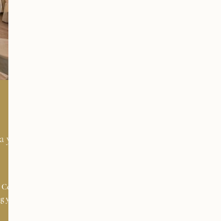
a y
o
 Costa
ng y