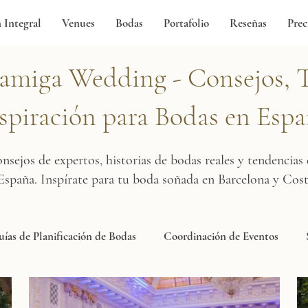
n Integral
Venues
Bodas
Portafolio
Reseñas
Prec
amiga Wedding - Consejos, 
spiración para Bodas en Esp
nsejos de expertos, historias de bodas reales y tendencias
 España. Inspírate para tu boda soñada en Barcelona y Cost
ías de Planificación de Bodas
Coordinación de Eventos
fía y Videografía
Excelencia en Catering
Ideas de Decor