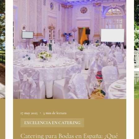
Q+
Testimonios de Clientes
Destinos de Boda
Cons
ndencias
Servicios de Boda
17 may 2025
3 min de lectura
EXCELENCIA EN CATERING
Catering para Bodas en España: ¿Qué