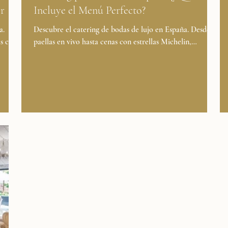
er
Incluye el Menú Perfecto?
a.
Descubre el catering de bodas de lujo en España. Desde
ás con
paellas en vivo hasta cenas con estrellas Michelin,
na sin
Casamiga Weddings elabora...
z más
bles en
cia —
nos
spaña