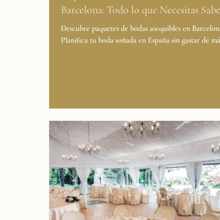
Barcelona: Todo lo que Necesitas Sab
Descubre paquetes de bodas asequibles en Barcelon
Planifica tu boda soñada en España sin gastar de m
Casamiga Weddings. ¿Sueñas con casarte en Barcelo
gastar una fortuna? ¡Es totalmente posible! Cada ve
parejas descubren que los paquetes de bodas asequi
Barcelona pueden ofrecer estilo, emoción y elegan
sin salirte del presupuesto. En Casamiga Weddings, 
especializamos en organizar bodas económicas en E
que reflejan tu esencia y tu visión