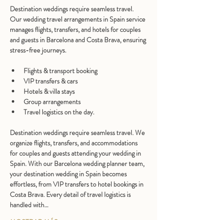
Destination weddings require seamless travel. 
Our 
wedding travel arrangements in Spain
 service 
manages flights, transfers, and hotels for couples 
and guests in Barcelona and Costa Brava, ensuring 
stress-free journeys. 
Flights & transport booking
VIP transfers & cars
Hotels & villa stays
Group arrangements
Travel logistics on the day. 
Destination weddings require seamless travel. We 
organize flights, transfers, and accommodations 
for couples and guests attending your wedding in 
Spain. With our 
Barcelona wedding planner
 team, 
your 
destination wedding in Spain
 becomes 
effortless, from VIP transfers to hotel bookings in 
Costa Brava. Every detail of travel logistics is 
handled with…