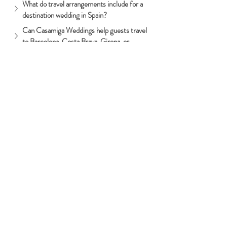
What do travel arrangements include for a 
destination wedding in Spain?
Can Casamiga Weddings help guests travel 
to Barcelona, Costa Brava, Girona, or 
Sitges?
Do you arrange airport transfers for 
wedding guests?
Can you help with hotel or villa 
recommendations for guests?
Is travel planning included in Full Wedding 
Planning?
When should we start organising travel 
arrangements for a wedding in Spain?
→
 View Full Wedding Planning
→ 
View Guest Coordination