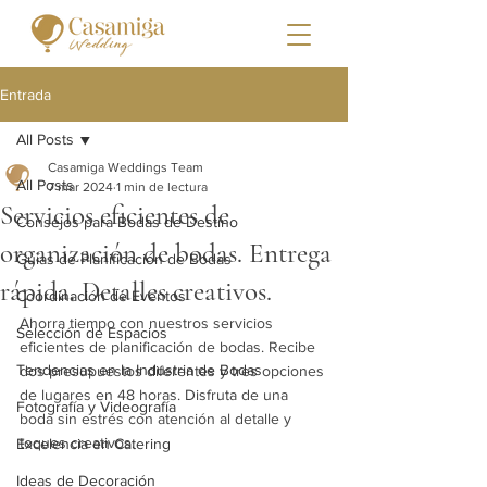
Entrada
All Posts
Casamiga Weddings Team
All Posts
7 mar 2024
1 min de lectura
Servicios eficientes de
Consejos para Bodas de Destino
organización de bodas. Entrega
Guías de Planificación de Bodas
rápida. Detalles creativos.
Coordinación de Eventos
Ahorra tiempo con nuestros servicios 
Selección de Espacios
eficientes de planificación de bodas. Recibe 
Tendencias en la Industria de Bodas
dos presupuestos diferentes y tres opciones 
de lugares en 48 horas. Disfruta de una 
Fotografía y Videografía
boda sin estrés con atención al detalle y 
toques creativos.
Excelencia en Catering
Ideas de Decoración