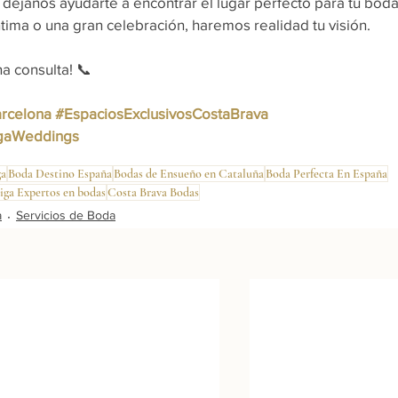
éjanos ayudarte a encontrar el lugar perfecto para tu boda
ima o una gran celebración, haremos realidad tu visión.
 consulta! 📞 
rcelona
#EspaciosExclusivosCostaBrava
gaWeddings
ga
Boda Destino España
Bodas de Ensueño en Cataluña
Boda Perfecta En España
ga Expertos en bodas
Costa Brava Bodas
a
Servicios de Boda