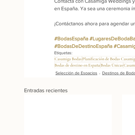
Contacta con Casamiga Weddings y d
en España. Ya sea una ceremonia ínt
¡Contáctanos ahora para agendar una
#BodasEspaña
#LugaresDeBodaBa
#BodasDeDestinoEspaña
#Casami
Etiquetas:
Casamiga Bodas
Planificación de Bodas Casami
Bodas de destino en España
Bodas Únicas
Casami
Selección de Espacios
Destinos de Bod
Entradas recientes