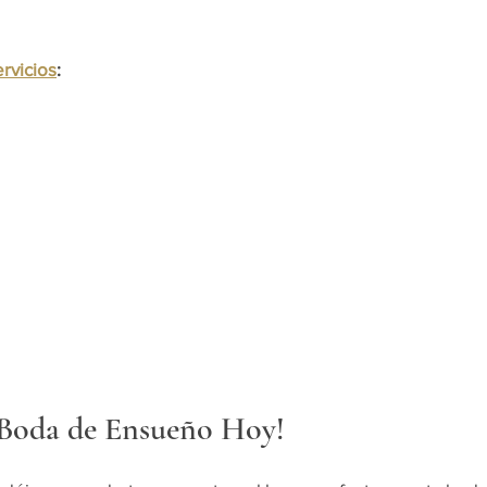
rvicios
:
o
 Boda de Ensueño Hoy!