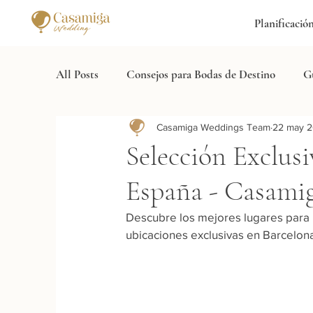
Planificació
All Posts
Consejos para Bodas de Destino
Gu
Casamiga Weddings Team
22 may 
Selección de Espacios
Tendencias en la Indu
Selección Exclus
España - Casami
Ideas de Decoración
Novedades de Casami
Descubre los mejores lugares para
ubicaciones exclusivas en Barcelon
Testimonios de Clientes
Destinos de Boda
Inspiración y Tendencias
Servicios de Boda