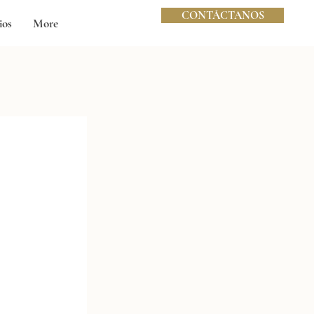
CONTÁCTANOS
ios
More
tering
+
as