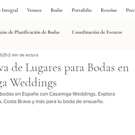
n Integral
Venues
Bodas
Portafolio
Reseñas
Prec
ías de Planificación de Bodas
Coordinación de Eventos
2025
2 min de lectura
stria de Bodas
Fotografía y Videografía
Excelencia en Ca
iva de Lugares para Bodas en
ga Weddings
ga Wedding
Planificación de Luna de Miel
Bodas LGBTQ
 bodas en España con Casamiga Weddings. Explora 
a, Costa Brava y más para tu boda de ensueño.
Consejos para Planificar tu Boda
Historias Reales de Bod