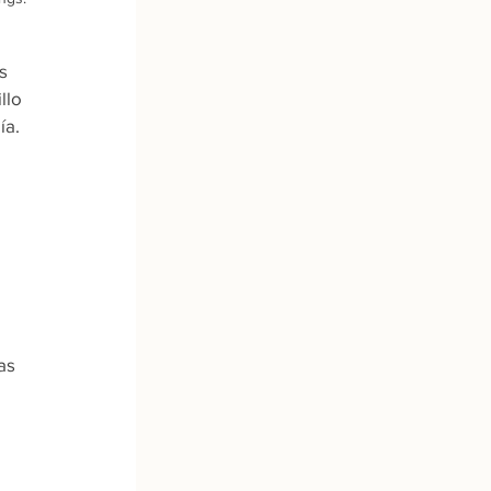
s 
llo 
ía.
as 