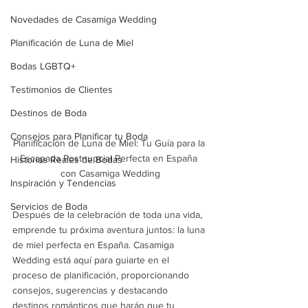
Novedades de Casamiga Wedding
Planificación de Luna de Miel
Bodas LGBTQ+
Testimonios de Clientes
Destinos de Boda
Consejos para Planificar tu Boda
Planificación de Luna de Miel: Tu Guía para la 
Escapada Postnupcial Perfecta en España 
Historias Reales de Bodas
con Casamiga Wedding
Inspiración y Tendencias
Servicios de Boda
Después de la celebración de toda una vida, 
emprende tu próxima aventura juntos: la luna 
de miel perfecta en España. Casamiga 
Wedding está aquí para guiarte en el 
proceso de planificación, proporcionando 
consejos, sugerencias y destacando 
destinos románticos que harán que tu 