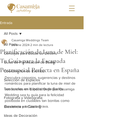
Entrada
All Posts
Casamiga Weddings Team
All Posts
30 ene 2024
2 min de lectura
Planificación de Luna de Miel:
Consejos para Bodas de Destino
Tu Guía para la Escapada
Guías de Planificación de Bodas
Postnupcial Perfecta en España
Coordinación de Eventos
Descubra consejos, sugerencias y destinos 
Selección de Espacios
románticos para planificar la luna de miel de 
Tendencias en la Industria de Bodas
sus sueños en España. Deja que Casamiga 
Wedding sea tu guía para la felicidad 
Fotografía y Videografía
postboda en ciudades tan bonitas como 
Barcelona y la Costa Brava.
Excelencia en Catering
Ideas de Decoración