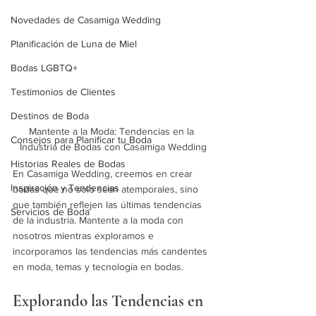
Novedades de Casamiga Wedding
Planificación de Luna de Miel
Bodas LGBTQ+
Testimonios de Clientes
Destinos de Boda
Mantente a la Moda: Tendencias en la 
Consejos para Planificar tu Boda
Industria de Bodas con Casamiga Wedding
Historias Reales de Bodas
En Casamiga Wedding, creemos en crear 
Inspiración y Tendencias
bodas que no solo sean atemporales, sino 
que también reflejen las últimas tendencias 
Servicios de Boda
de la industria. Mantente a la moda con 
nosotros mientras exploramos e 
incorporamos las tendencias más candentes 
en moda, temas y tecnología en bodas.
Explorando las Tendencias en 