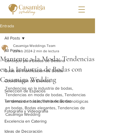
Entrada
All Posts
Casamiga Weddings Team
All Posts
23 feb 2024
2 min de lectura
Mantente a la Moda: Tendencias
Consejos para Bodas de Destino
en la Industria de Bodas con
Guías de Planificación de Bodas
Casamiga Wedding
Coordinación de Eventos
Tendencias en la industria de bodas, 
Selección de Espacios
Tendencias en moda de bodas, Tendencias 
Tendencias en la Industria de Bodas
en temas de bodas, Tendencias tecnológicas 
en bodas, Bodas elegantes, Tendencias de 
Fotografía y Videografía
Casamiga Wedding
Excelencia en Catering
Ideas de Decoración