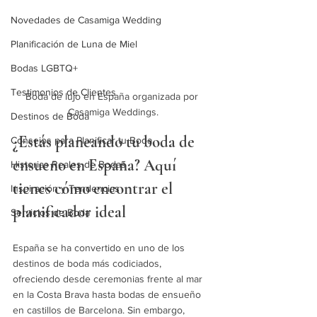
Novedades de Casamiga Wedding
Planificación de Luna de Miel
Bodas LGBTQ+
Testimonios de Clientes
Boda de lujo en España organizada por 
Casamiga Weddings.
Destinos de Boda
¿Estás planeando tu boda de 
Consejos para Planificar tu Boda
ensueño en España? Aquí 
Historias Reales de Bodas
tienes cómo encontrar el 
Inspiración y Tendencias
planificador ideal
Servicios de Boda
España se ha convertido en uno de los 
destinos de boda más codiciados, 
ofreciendo desde ceremonias frente al mar 
en la Costa Brava hasta bodas de ensueño 
en castillos de Barcelona. Sin embargo, 