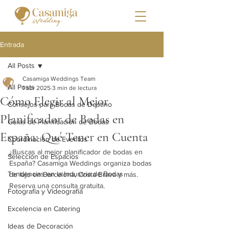
Entrada
All Posts
Casamiga Weddings Team
All Posts
1 abr 2025
3 min de lectura
Cómo Elegir al Mejor
Consejos para Bodas de Destino
Planificador de Bodas en
Guías de Planificación de Bodas
España: Qué Tener en Cuenta
Coordinación de Eventos
¿Buscas al mejor planificador de bodas en 
Selección de Espacios
España? Casamiga Weddings organiza bodas 
Tendencias en la Industria de Bodas
de lujo en Barcelona, Costa Brava y más. 
Reserva una consulta gratuita.
Fotografía y Videografía
Excelencia en Catering
Ideas de Decoración