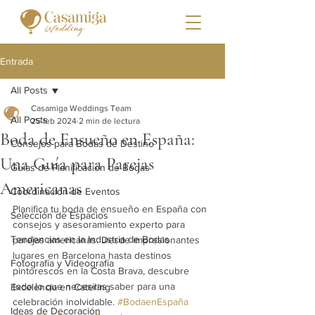
Entrada
All Posts
Casamiga Weddings Team
All Posts
25 feb 2024
2 min de lectura
Boda de Ensueño en España:
Consejos para Bodas de Destino
Una Guía para Parejas
Guías de Planificación de Bodas
Americanas
Coordinación de Eventos
Planifica tu boda de ensueño en España con 
Selección de Espacios
consejos y asesoramiento experto para 
Tendencias en la Industria de Bodas
parejas americanas. Desde impresionantes 
lugares en Barcelona hasta destinos 
Fotografía y Videografía
pintorescos en la Costa Brava, descubre 
todo lo que necesitas saber para una 
Excelencia en Catering
celebración inolvidable. 
#BodaenEspaña
Ideas de Decoración