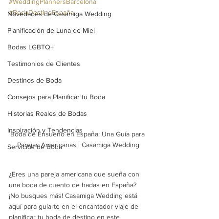
#WeddingPlannersBarcelona
#BodaDestinoEspaña
Novedades de Casamiga Wedding
Planificación de Luna de Miel
Bodas LGBTQ+
Testimonios de Clientes
Destinos de Boda
Consejos para Planificar tu Boda
Historias Reales de Bodas
Inspiración y Tendencias
Boda de Ensueño en España: Una Guía para 
Parejas Americanas | Casamiga Wedding
Servicios de Boda
¿Eres una pareja americana que sueña con 
una boda de cuento de hadas en España? 
¡No busques más! Casamiga Wedding está 
aquí para guiarte en el encantador viaje de 
planificar tu boda de destino en este 