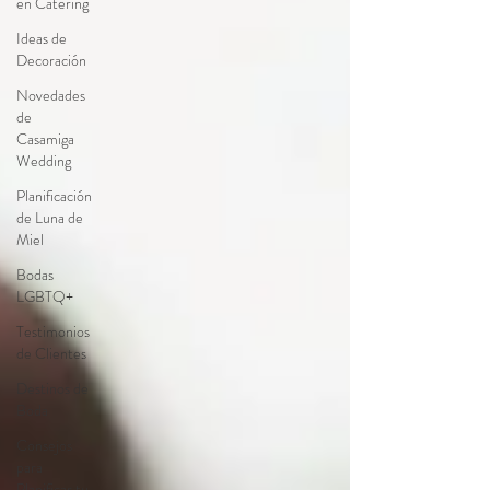
en Catering
Ideas de
Decoración
Novedades
de
Casamiga
Wedding
Planificación
de Luna de
Miel
Bodas
LGBTQ+
Testimonios
de Clientes
Destinos de
Boda
Consejos
para
Planificar tu