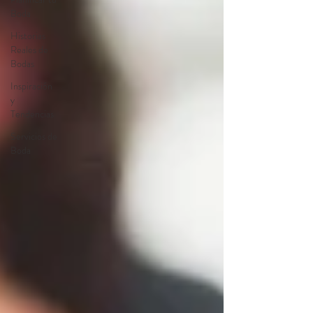
Boda
Historias
Reales de
Bodas
Inspiración
y
Tendencias
Servicios de
Boda